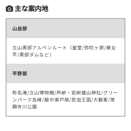
主な案内地
山岳部
立山黒部アルペンルート（室堂/弥陀ヶ原/美女
平/黒部ダムなど）
平野部
称名滝/立山博物館/芦峅・岩峅雄山神社/グリー
ンパーク吉峰/越中瀬戸焼/昆虫王国/大観峯/常
願寺川公園